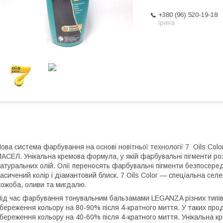
+380 (96) 520-19-18
Ірина
ова система фарбування на основі новітньої технології 7 Oils
АСЕЛ. Унікальна кремова формула, у якій фарбувальні пігменти роз
атуральних олій. Олії переносять фарбувальні пігменти безпосере
асичений колір і діамантовий блиск. 7 Oils Color — спеціальна селе
ожоба, оливи та мигдалю.
ід час фарбування тонувальним бальзамами LEGANZA різних типів 
береження кольору на 80-90% після 4-кратного миття. У таких прод
береження кольору на 40-60% після 4-кратного миття. Унікальна к