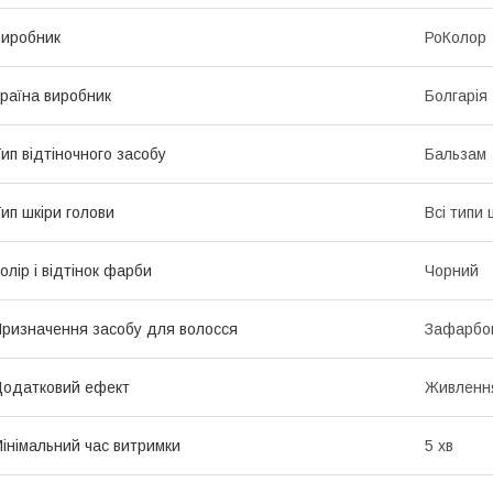
иробник
РоКолор
раїна виробник
Болгарія
ип відтіночного засобу
Бальзам
ип шкіри голови
Всі типи 
олір і відтінок фарби
Чорний
ризначення засобу для волосся
Зафарбов
одатковий ефект
Живлення
інімальний час витримки
5 хв