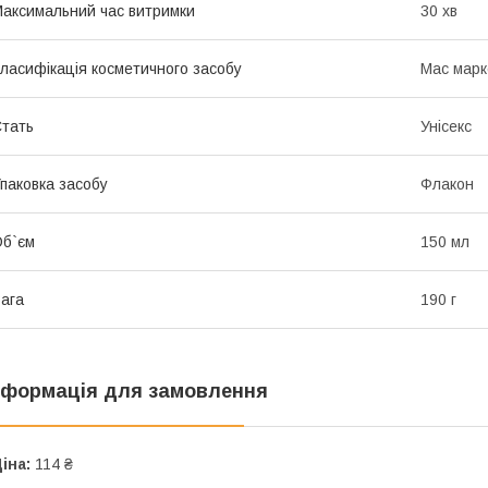
аксимальний час витримки
30 хв
ласифікація косметичного засобу
Мас марк
тать
Унісекс
паковка засобу
Флакон
б`єм
150 мл
ага
190 г
нформація для замовлення
іна:
114 ₴