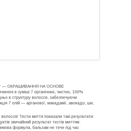
 Color — ОКРАШИВАННЯ НА ОСНОВЕ
чинені в суміші 7 органічних, чистих, 100%
дньо в структуру волосся, забезпечуючи
кція 7 олій — арганової, макадамії, авокадо, ши,
волосся/ Тести миття показали такі результати:
уктів звичайний результат тестів миттям:
ремова формула, бальзам не тече під час