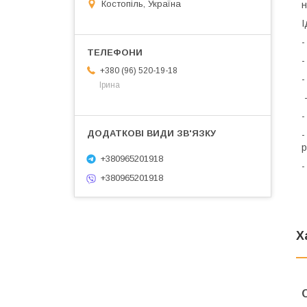
Костопіль, Україна
н
І
-
-
+380 (96) 520-19-18
-
Ірина
-
-
-
р
+380965201918
-
+380965201918
Х