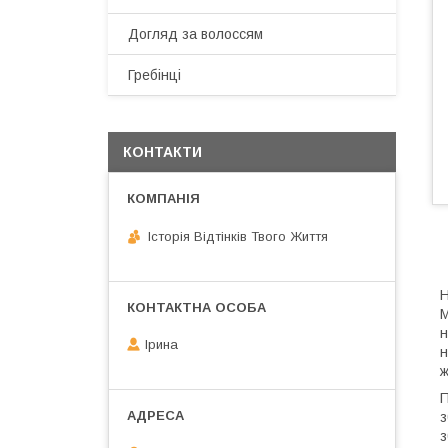
Догляд за волоссям
Гребінці
КОНТАКТИ
Історія Відтінків Твого Життя
Н
М
н
Ірина
н
ж
П
з
з