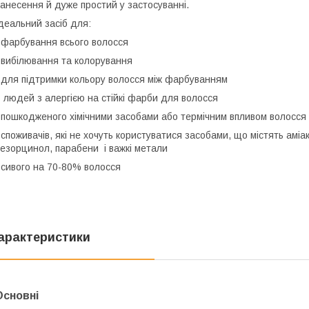
анесення й дуже простий у застосуванні.
деальний засіб для:
 фарбування всього волосся
 вибілювання та колорування
 для підтримки кольору волосся між фарбуванням
 людей з алергією на стійкі фарби для волосся
 пошкодженого хімічними засобами або термічним впливом волосся
 споживачів, які не хочуть користуватися засобами, що містять амі
езорцинол, парабени і важкі метали
 сивого на 70-80% волосся
арактеристики
Основні