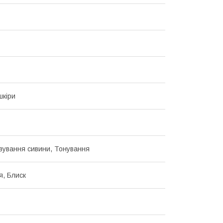
шкіри
ування сивини, Тонування
, Блиск