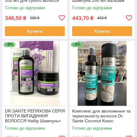
200 мл для сухого волосся
Шампунь 250 мл Бальзам
250 мл Крем-бустер 150 мл
Готово до відправки
Готово до відправки
346,50
443,70
₴
₴
385 ₴
493 ₴
Купити
Купити
–9%
–9%
DR.SANTE РЕПЯХОВА СЕРІЯ
Комплекс для зволоження та
ПРОТИ ВИПАДИННЯ
термозахисту волосся Dr.
ВОЛОССЯ Набір Шампунь+
Sante Coconut Кокос
Маска Засоби для волосся
(Шампунь 250 мл + Спрей
Готово до відправки
Готово до відправки
150 мл)