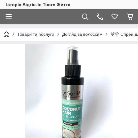
Історія Відтінків Твого Життя
Товари та послуги
Догляд за волоссям
💙💛 Cпрей д