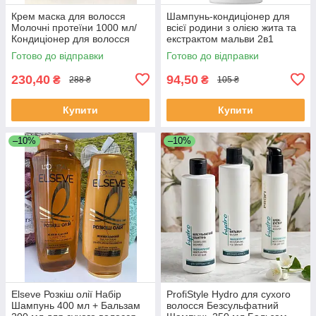
Крем маска для волосся
Шампунь-кондиціонер для
Молочні протеїни 1000 мл/
всієї родини з олією жита та
Кондиціонер для волосся
екстрактом мальви 2в1
Універсальний EkoLine
Готово до відправки
Готово до відправки
250мл
230,40
94,50
₴
₴
288 ₴
105 ₴
Купити
Купити
–10%
–10%
Elseve Розкіш олії Набір
ProfiStyle Hydro для сухого
Шампунь 400 мл + Бальзам
волосся Безсульфатний