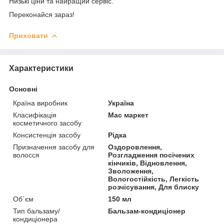
Низькі ціни та найращий сервіс.
Переконайся зараз!
Приховати
Характеристики
Основні
Країна виробник
Україна
Класифікація
Мас маркет
косметичного засобу
Консистенція засобу
Рідка
Призначення засобу для
Оздоровлення,
волосся
Розгладження посічених
кінчиків, Відновлення,
Зволоження,
Вологостійкість, Легкість
розчісування, Для блиску
Об`єм
150 мл
Тип бальзаму/
Бальзам-кондиціонер
кондиціонера