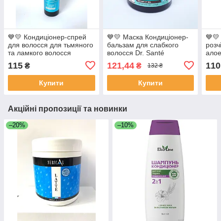
💙💛 Кондиціонер-спрей
💙💛 Маска Кондиціонер-
💙💛
для волосся для тьмяного
бальзам для слабкого
розч
та ламкого волосся
волосся Dr. Santé
алое
Кератин + Аргенін
115
121,44
110
₴
₴
132 ₴
Купити
Купити
Акційні пропозиції та новинки
–20%
–10%