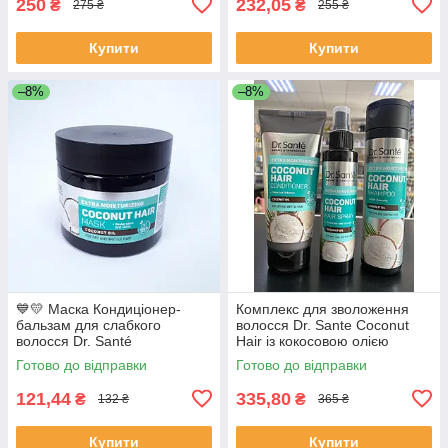
250
232,05
₴
₴
275 ₴
255 ₴
Купити
Купити
–8%
–8%
💙💛 Маска Кондиціонер-
Комплекс для зволоження
бальзам для слабкого
волосся Dr. Sante Coconut
волосся Dr. Santé
Hair із кокосовою олією
(шампунь + бальзам + спрей)
Готово до відправки
Готово до відправки
121,44
335,80
₴
₴
132 ₴
365 ₴
Купити
Купити