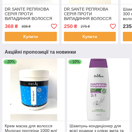
DR.SANTE РЕПЯХОВА
DR.SANTE РЕПЯХОВА
Шамп
СЕРІЯ ПРОТИ
СЕРІЯ ПРОТИ
300 
ВИПАДИННЯ ВОЛОССЯ
ВИПАДИННЯ ВОЛОССЯ
воло
Набір Шампунь+ Маска +
Набір Шампунь+ Маска
368
250
235
₴
₴
398 ₴
275 ₴
Сироватка/Засоби для
Засоби для волосся
волосся
Купити
Купити
Акційні пропозиції та новинки
–20%
–10%
Крем маска для волосся
Шампунь-кондиціонер для
Молочні протеїни 1000 мл/
всієї родини з олією жита та