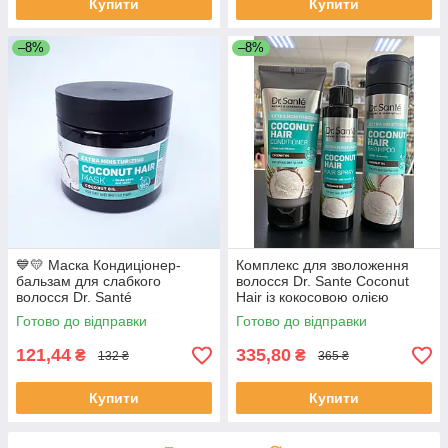
Купити
Купити
–8%
–8%
💙💛 Маска Кондиціонер-
Комплекс для зволоження
бальзам для слабкого
волосся Dr. Sante Coconut
волосся Dr. Santé
Hair із кокосовою олією
(шампунь + бальзам + спрей)
Готово до відправки
Готово до відправки
121,44
335,80
₴
₴
132 ₴
365 ₴
Купити
Купити