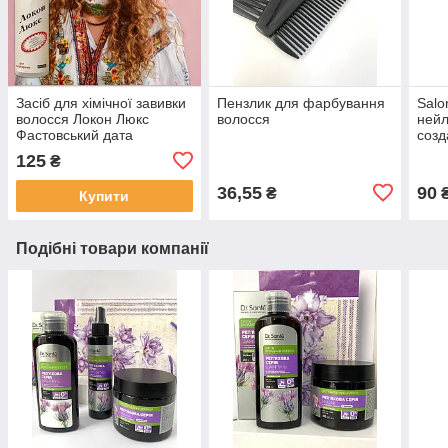
Засіб для хімічної завивки
Пензлик для фарбування
Salo
волосся Локон Люкс
волосся
нейл
Фастовський дата
созд
виготовлення 03.2026р
прич
125
₴
щітк
36,55
90
₴
Купити
Подібні товари компанії