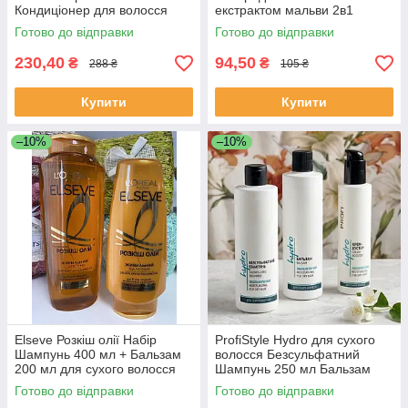
Кондиціонер для волосся
екстрактом мальви 2в1
Універсальний EkoLine
Готово до відправки
Готово до відправки
250мл
230,40
94,50
₴
₴
288 ₴
105 ₴
Купити
Купити
–10%
–10%
Elseve Розкіш олії Набір
ProfiStyle Hydro для сухого
Шампунь 400 мл + Бальзам
волосся Безсульфатний
200 мл для сухого волосся
Шампунь 250 мл Бальзам
250 мл Крем-бустер 150 мл
Готово до відправки
Готово до відправки