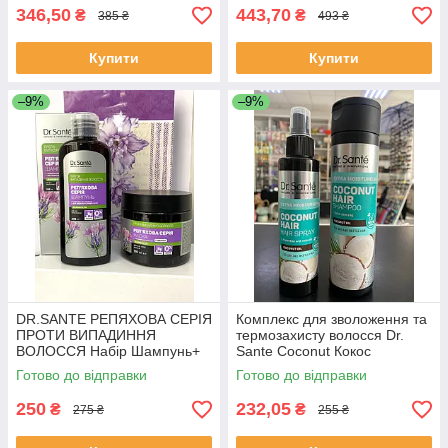
346,50
443,70
₴
₴
385 ₴
493 ₴
Купити
Купити
–9%
–9%
DR.SANTE РЕПЯХОВА СЕРІЯ
Комплекс для зволоження та
ПРОТИ ВИПАДИННЯ
термозахисту волосся Dr.
ВОЛОССЯ Набір Шампунь+
Sante Coconut Кокос
Маска Засоби для волосся
(Шампунь 250 мл + Спрей
Готово до відправки
Готово до відправки
150 мл)
250
232,05
₴
₴
275 ₴
255 ₴