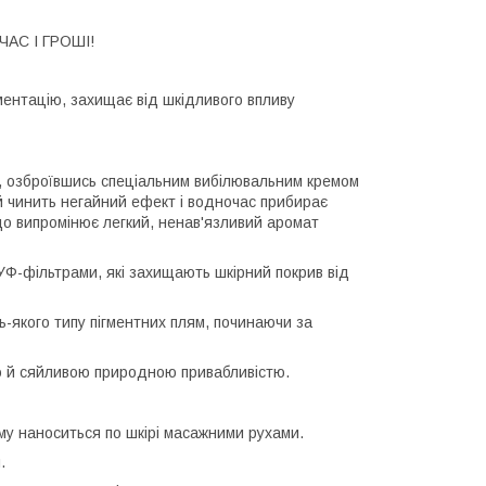
АС І ГРОШІ!
гментацію, захищає від шкідливого впливу
ти, озброївшись спеціальним вибілювальним кремом
 чинить негайний ефект і водночас прибирає
 що випромінює легкий, ненав'язливий аромат
УФ-фільтрами, які захищають шкірний покрив від
-якого типу пігментних плям, починаючи за
ою й сяйливою природною привабливістю.
рему наноситься по шкірі масажними рухами.
.