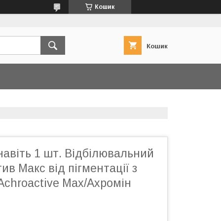
Кошик
Кошик
авіть 1 шт. Відбілювальний
ив Макс від пігментації з
Achroactive Max/Ахромін