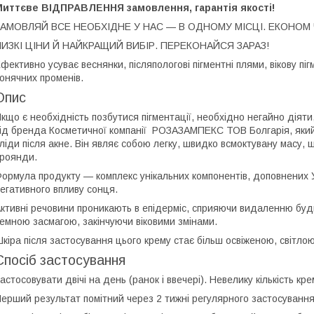
Миттєве ВІДПРАВЛЕННЯ замовлення, гарантія якості!
ЗАМОВЛЯЙ ВСЕ НЕОБХІДНЕ У НАС — В ОДНОМУ МІСЦІ. ЕКОНОМ Ч
НИЗКІ ЦІНИ Й НАЙКРАЩИЙ ВИБІР. ПЕРЕКОНАЙСЯ ЗАРАЗ!
фективно усуває веснянки, післяпологові пігментні плями, вікову пі
онячних променів.
Опис
кщо є необхідність позбутися пігментації, необхідно негайно дія
ід бренда Косметичної компанії РОЗАЗАМПЕКС ТОВ Болгарія, який
ліди після акне. Він являє собою легку, швидко всмоктувану масу,
роянди.
ормула продукту — комплекс унікальних компонентів, доповнених 
егативного впливу сонця.
ктивні речовини проникають в епідерміс, сприяючи видаленню будь
емною засмагою, закінчуючи віковими змінами.
кіра після застосування цього крему стає більш освіженою, світл
Спосіб застосування
астосовувати двічі на день (ранок і ввечері). Невелику кількість к
ерший результат помітний через 2 тижні регулярного застосування