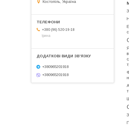
Костопіль, Україна
Е
+380 (96) 520-19-18
с
Ірина
Я
в
с
т
+380965201918
Ф
+380965201918
н
А
т
Ш
З
П