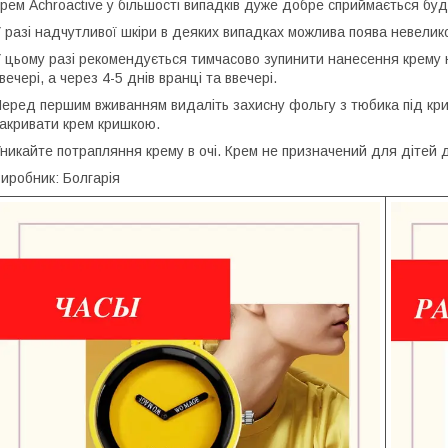
рем Achroactive у більшості випадків дуже добре сприймається буд
 разі надчутливої шкіри в деяких випадках можлива поява невелик
 цьому разі рекомендується тимчасово зупинити нанесення крему на
вечері, а через 4-5 днів вранці та ввечері.
еред першим вживанням видаліть захисну фольгу з тюбика під кр
акривати крем кришкою.
никайте потрапляння крему в очі. Крем не призначений для дітей д
иробник: Болгарія