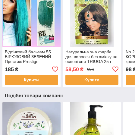
Відтінковий бальзам 55
Натуральна хна фарба
No 
БІРЮЗОВИЙ ЗЕЛЕНИЙ
для волосся без аміаку на
КОР
Престиж Prestige
основі хни TRIUGA 25 г
крем
BeEXTREME
Колір Мокка
PRE
185
58,50
98
₴
₴
65 ₴
Купити
Купити
Подібні товари компанії