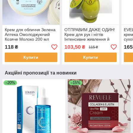
Крем для обличчя Зелена
ОТПРАВИМ ДАЖЕ ОДИН!
EVE
Аптека Омолоджуючий
Крем для рук і нігтів
крем
Козяче Молоко 200 мл
Інтенсивне живлення й
сухо
захист з оливковою й
день
118
103,50
165
₴
₴
115 ₴
обліпиховою олією 275 мл
Купити
Купити
Акційні пропозиції та новинки
–20%
–15%