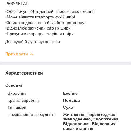
РЕЗУЛЬТАТ:
•Обезпечує 24-годинний глибоке зволоження
•Може відчуття комфорту сухій шкірі
•Знімає подразнення й глибоко регенерує
•Відновлює захисний бар'єр шкіри
•Призупиняє процес старіння шкіри
Для сухої й дуже сухої шкіри
Приховати
Характеристики
Основні
Виробник
Eveline
Країна виробник
Польща
Тип шкіри
Суха
Призначення і результат
Живлення, Перешкоджає
зневодненню, Зволоження,
Відновлення, Від перших
ознак старіння,