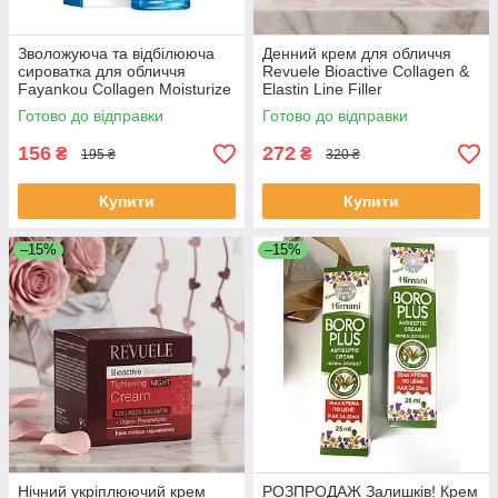
Зволожуюча та відбілююча
Денний крем для обличчя
сироватка для обличчя
Revuele Bioactive Collagen &
Fayankou Collagen Moisturize
Elastin Line Filler
Whiten Serum з колагеном 40
омолоджуючий, 50 мл
Готово до відправки
Готово до відправки
мл
156
272
₴
₴
195 ₴
320 ₴
Купити
Купити
–15%
–15%
Нічний укріплюючий крем
РОЗПРОДАЖ Залишків! Крем