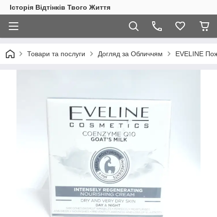
Історія Відтінків Твого Життя
Товари та послуги
Догляд за Обличчям
EVELINE Пожи