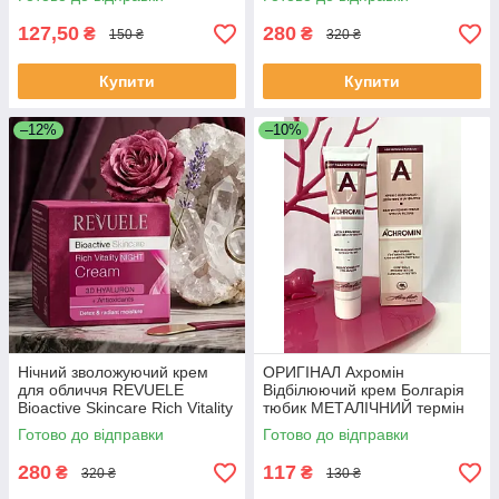
127,50
280
₴
₴
150 ₴
320 ₴
Купити
Купити
–12%
–10%
Нічний зволожуючий крем
ОРИГІНАЛ Ахромін
для обличчя REVUELE
Відбілюючий крем Болгарія
Bioactive Skincare Rich Vitality
тюбик МЕТАЛІЧНИЙ термін
Night Cream з 3D
придатності до 2028 г/
Готово до відправки
Готово до відправки
гіалуроновою кислотою та
Ахромін
антиоксидан
280
117
₴
₴
320 ₴
130 ₴