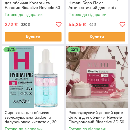
для обличчя Колаген та
Himani Боро Плюс
Еластин Bioactive Revuele 50
Антисептичний для схої /
мл
потрісканої шкіри , 25 мл
Готово до відправки
Готово до відправки
272
55,25
₴
₴
320 ₴
65 ₴
Купити
Купити
–15%
–12%
Сироватка для обличчя
Розгладжуючий денний крем-
зволожувальна Sadoer з
флюїд для обличчя Revuele
гіалуроновою кислотою, 30
Гіалуроновий Bioactive 3D 50
мл
мл
Готово до відправки
Готово до відправки