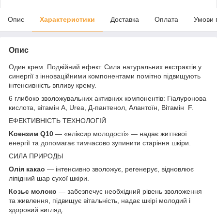
Опис
Характеристики
Доставка
Оплата
Умови 
Опис
Один крем. Подвійний ефект. Сила натуральних екстрактів у
синергії з інноваційними компонентами помітно підвищують
інтенсивність впливу крему.
6 глибоко зволожувальних активних компонентів: Гіалуронова
кислота, вітамін A, Urea, Д-пантенол, Алантоїн, Вітамін F.
ЕФЕКТИВНІСТЬ ТЕХНОЛОГІЙ
Koензим Q10
— «еліксир молодості» — надає життєвої
енергії та допомагає тимчасово зупинити старіння шкіри.
СИЛА ПРИРОДЫ
Олія какао
— інтенсивно зволожує, регенерує, відновлює
ліпідний шар сухої шкіри.
Козьє молоко
— забезпечує необхідний рівень зволоження
та живлення, підвищує вітальність, надає шкірі молодий і
здоровий вигляд.