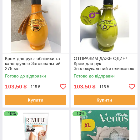
Крем для рук з обліпихи та
ОТПРАВИМ ДАЖЕ ОДИН!
календулою Загоювальний
Крем для рук
275 мл
Зволожувальний з оливковою
й виноградною олією 275 мл
Готово до відправки
Готово до відправки
103,50
103,50
₴
₴
115 ₴
115 ₴
Купити
Купити
–10%
–10%