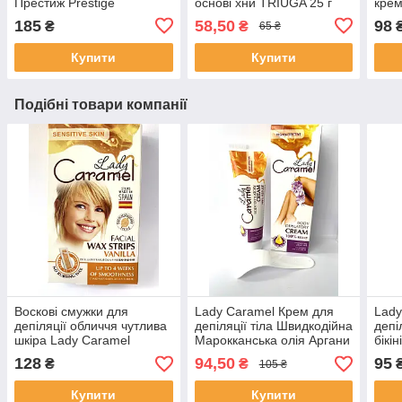
Престиж Prestige
основі хни TRIUGA 25 г
крем
BeEXTREME
Колір Мокка
PRE
185
58,50
98
₴
₴
65 ₴
Купити
Купити
Подібні товари компанії
Воскові смужки для
Lady Caramel Крем для
Lady
депіляції обличчя чутлива
депіляції тіла Швидкодійна
депі
шкіра Lady Caramel
Марокканська олія Аргани
бікін
128
94,50
95
₴
₴
105 ₴
Купити
Купити