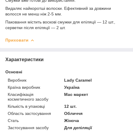
Смужки вже готові до використання.
Видаляє найкоротші волоски. Ефективний за довжини
волосся не менш ніж 2-5 мм.
Паковання містить воскові смужки для епіляції — 12 шт.,
серветки після епіляції — 2 шт.
Приховати
Характеристики
Основні
Виробник
Lady Caramel
Країна виробник
Україна
Класифікація
Мас маркет
косметичного засобу
Кількість в упаковці
12 шт.
Область застосування
Обличчя
Стать
Жіноча
Застосування засобу
Для депіляції