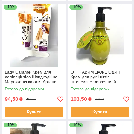
–10%
–10%
Lady Caramel Крем для
ОТПРАВИМ ДАЖЕ ОДИН!
депіляції тіла Швидкодійна
Крем для рук і нігтів
Марокканська олія Аргани
Інтенсивне живлення й
захист з оливковою й
Готово до відправки
Готово до відправки
обліпиховою олією 275 мл
94,50
103,50
₴
₴
105 ₴
115 ₴
Купити
Купити
–10%
–10%