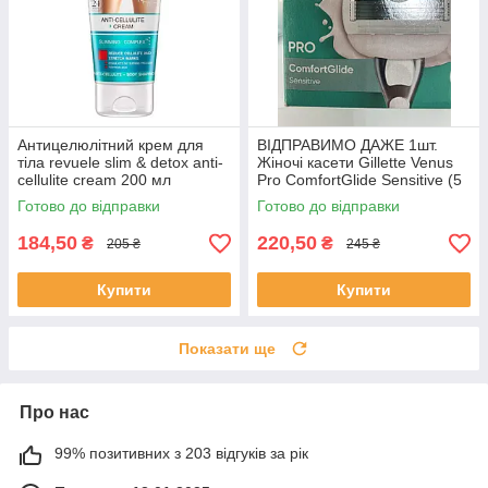
Антицелюлітний крем для
ВІДПРАВИМО ДАЖЕ 1шт.
тіла revuele slim & detox anti-
Жіночі касети Gillette Venus
cellulite cream 200 мл
Pro ComfortGlide Sensitive (5
лез, зволоження з маслом
Готово до відправки
Готово до відправки
для тіла) 1 шт.
184,50
220,50
₴
₴
205 ₴
245 ₴
Купити
Купити
Показати ще
Про нас
99% позитивних з 203 відгуків за рік