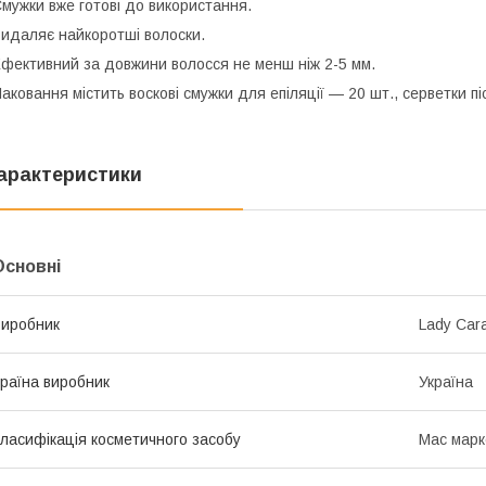
мужки вже готові до використання.
идаляє найкоротші волоски.
фективний за довжини волосся не менш ніж 2-5 мм.
аковання містить воскові смужки для епіляції — 20 шт., серветки пі
арактеристики
Основні
иробник
Lady Car
раїна виробник
Україна
ласифікація косметичного засобу
Мас марк