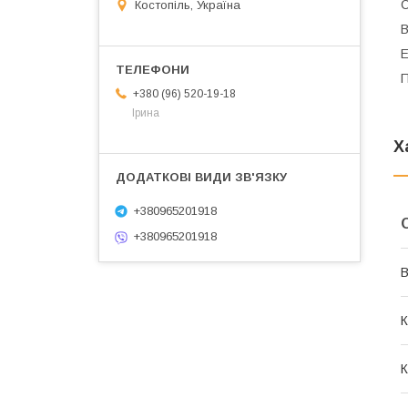
С
Костопіль, Україна
В
Е
П
+380 (96) 520-19-18
Ірина
Х
+380965201918
+380965201918
В
К
К