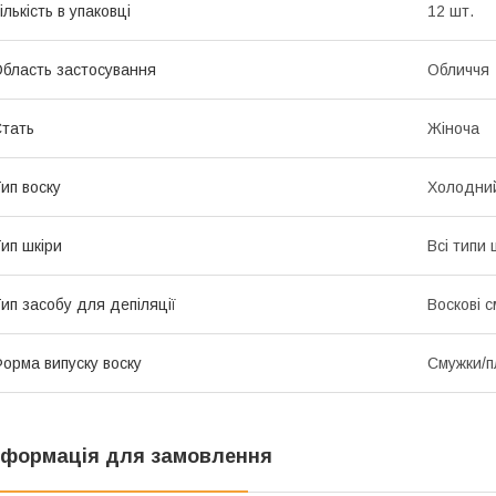
ількість в упаковці
12 шт.
бласть застосування
Обличчя
тать
Жіноча
ип воску
Холодни
ип шкіри
Всі типи 
ип засобу для депіляції
Воскові 
орма випуску воску
Смужки/п
нформація для замовлення