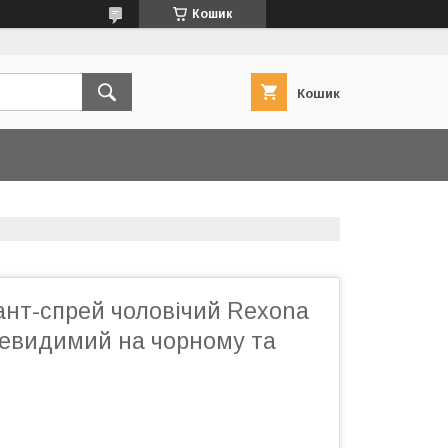
Кошик
Кошик
ант-спрей чоловічий Rexona
Невидимий на чорному та