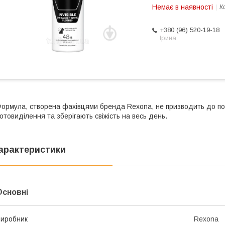
Немає в наявності
К
+380 (96) 520-19-18
Ірина
ормула, створена фахівцями бренда Rexona, не призводить до по
отовиділення та зберігають свіжість на весь день.
арактеристики
Основні
иробник
Rexona