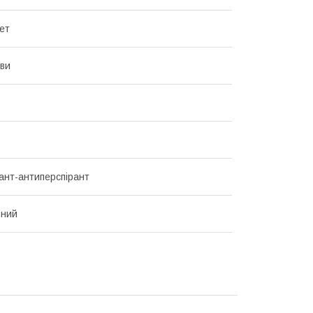
ет
хви
нт-антиперспірант
ьний