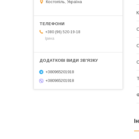
Костопіль, Україна
К
О
+380 (96) 520-19-18
Ірина
О
С
+380965201918
Т
+380965201918
Ф
І