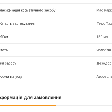
ласифікація косметичного засобу
Мас марк
бласть застосування
Тіло, Па
б`єм
150 мл
тать
Чоловіча
ип засобу
Дезодора
орма випуску
Аерозол
нформація для замовлення