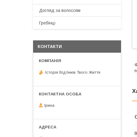
Догляд за волоссям
Гребінці
КОНТАКТИ
Ф
п
Історія Відтінків Твого Життя
Х
Ірина
В