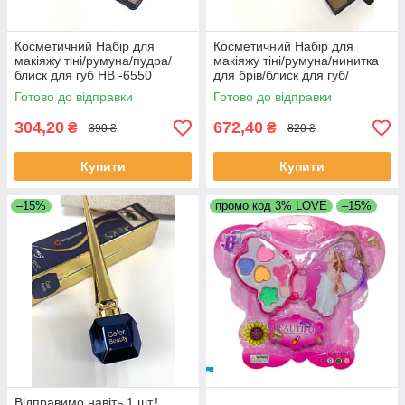
Косметичний Набір для
Косметичний Набір для
макіяжу тіні/румуна/пудра/
макіяжу тіні/румуна/нинитка
блиск для губ НВ -6550
для брів/блиск для губ/
палістру для макіяжу
Готово до відправки
Готово до відправки
304,20
672,40
₴
₴
390 ₴
820 ₴
Купити
Купити
–15%
промо код 3% LOVE
–15%
Відправимо навіть 1 шт.!