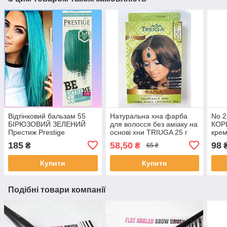
Відтінковий бальзам 55
Натуральна хна фарба
No 
БІРЮЗОВИЙ ЗЕЛЕНИЙ
для волосся без аміаку на
КОР
Престиж Prestige
основі хни TRIUGA 25 г
крем
BeEXTREME
Колір Мокка
PRE
185
58,50
98
₴
₴
65 ₴
Купити
Купити
Подібні товари компанії