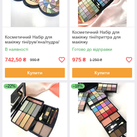
Косметичний Набір для
Косметичний Набір для
макіяжу тіні/приттра для
макіяжу тіні/рум'яна/пудра/
макіяжу
В наявності
Готово до відправки
742,50
975
₴
₴
990 ₴
1 250 ₴
Купити
Купити
–22%
–18%