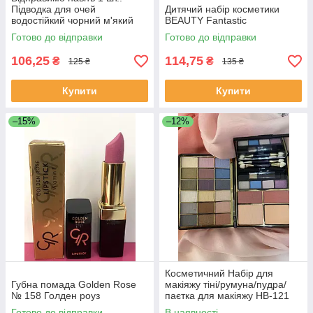
Підводка для очей
Дитячий набір косметики
водостійкий чорний м'який
BEAUTY Fantastic
пензлик
Готово до відправки
Готово до відправки
106,25
114,75
₴
₴
125 ₴
135 ₴
Купити
Купити
–15%
–12%
Косметичний Набір для
Губна помада Golden Rose
макіяжу тіні/румуна/пудра/
№ 158 Голден роуз
паєтка для макіяжу НВ-121
Готово до відправки
В наявності