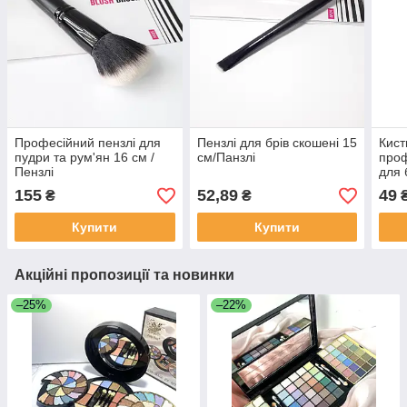
Професійний пензлі для
Пензлі для брів скошені 15
Кист
пудри та рум'ян 16 см /
см/Панзлі
проф
Пензлі
для 
155
52,89
49
₴
₴
Купити
Купити
Акційні пропозиції та новинки
–25%
–22%