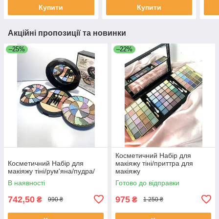
Купити
Купити
Акційні пропозиції та новинки
–25%
–22%
Косметичний Набір для
Косметичний Набір для
макіяжу тіні/приттра для
макіяжу тіні/рум'яна/пудра/
макіяжу
В наявності
Готово до відправки
742,50
975
₴
₴
990 ₴
1 250 ₴