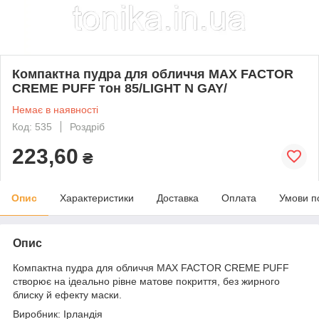
Компактна пудра для обличчя MAX FACTOR
CREME PUFF тон 85/LIGHT N GAY/
Немає в наявності
Код: 535
Роздріб
223,60
₴
Опис
Характеристики
Доставка
Оплата
Умови п
Опис
Компактна пудра для обличчя MAX FACTOR CREME PUFF
створює на ідеально рівне матове покриття, без жирного
блиску й ефекту маски.
Виробник: Ірландія