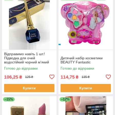
Відправимо навіть 1 шт.!
Підводка для очей
Дитячий набір косметики
водостійкий чорний м'який
BEAUTY Fantastic
пензлик
Готово до відправки
Готово до відправки
106,25
114,75
₴
₴
125 ₴
135 ₴
Купити
Купити
–15%
–12%