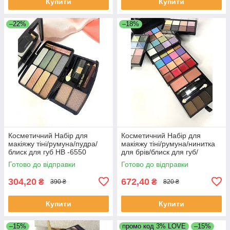
Купити
Купити
–22%
–18%
Косметичний Набір для
Косметичний Набір для
макіяжу тіні/румуна/пудра/
макіяжу тіні/румуна/нинитка
блиск для губ НВ -6550
для брів/блиск для губ/
палістру для макіяжу
Готово до відправки
Готово до відправки
304,20
672,40
₴
₴
390 ₴
820 ₴
Купити
Купити
–15%
промо код 3% LOVE
–15%