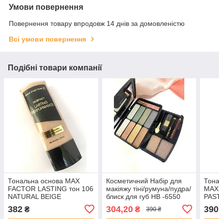
Умови повернення
Повернення товару впродовж 14 днів за домовленістю
Всі умови повернення
Подібні товари компанії
Тональна основа MAX
Косметичний Набір для
Тона
FACTOR LASTING тон 106
макіяжу тіні/румуна/пудра/
MAX
NATURAL BEIGE
блиск для губ НВ -6550
PAS
382
304,20
390
₴
₴
390 ₴