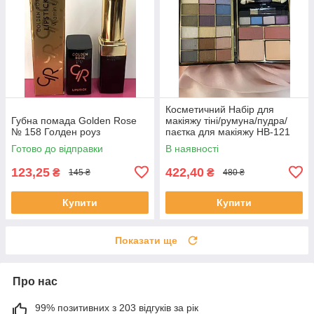
Косметичний Набір для
Губна помада Golden Rose
макіяжу тіні/румуна/пудра/
№ 158 Голден роуз
паєтка для макіяжу НВ-121
Готово до відправки
В наявності
123,25
422,40
₴
₴
145 ₴
480 ₴
Купити
Купити
Показати ще
Про нас
99% позитивних з 203 відгуків за рік