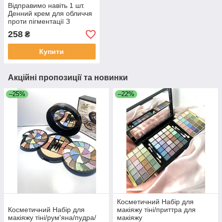
Відправимо навіть 1 шт.
Денний крем для обличчя
проти пігментації З
ТОНОМ SPF 50 Revuele
258
₴
Anti Pigment Cream
Купити
Акційні пропозиції та новинки
–25%
–22%
Косметичний Набір для
Косметичний Набір для
макіяжу тіні/приттра для
макіяжу тіні/рум'яна/пудра/
макіяжу