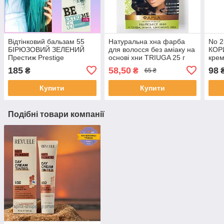
Відтінковий бальзам 55
Натуральна хна фарба
No 
БІРЮЗОВИЙ ЗЕЛЕНИЙ
для волосся без аміаку на
КОР
Престиж Prestige
основі хни TRIUGA 25 г
крем
BeEXTREME
Колір Мокка
PRE
185
58,50
98
₴
₴
65 ₴
Купити
Купити
Подібні товари компанії