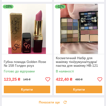
–15%
–12%
Косметичний Набір для
Губна помада Golden Rose
макіяжу тіні/румуна/пудра/
№ 158 Голден роуз
паєтка для макіяжу НВ-121
Готово до відправки
В наявності
123,25
422,40
₴
₴
145 ₴
480 ₴
Купити
Купити
Показати ще