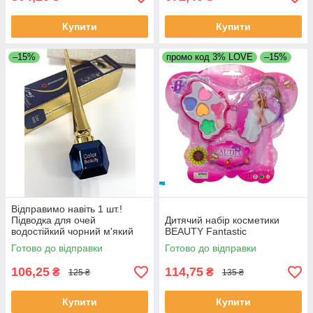
Купити
Купити
–15%
промо код 3% LOVE
–15%
Відправимо навіть 1 шт.!
Підводка для очей
Дитячий набір косметики
водостійкий чорний м'який
BEAUTY Fantastic
пензлик
Готово до відправки
Готово до відправки
106,25
114,75
₴
₴
125 ₴
135 ₴
Купити
Купити