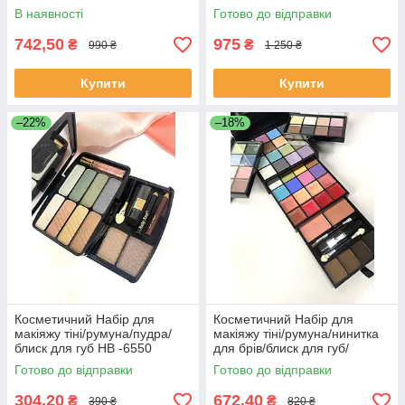
В наявності
Готово до відправки
742,50
975
₴
₴
990 ₴
1 250 ₴
Купити
Купити
–22%
–18%
Косметичний Набір для
Косметичний Набір для
макіяжу тіні/румуна/пудра/
макіяжу тіні/румуна/нинитка
блиск для губ НВ -6550
для брів/блиск для губ/
палістру для макіяжу
Готово до відправки
Готово до відправки
304,20
672,40
₴
₴
390 ₴
820 ₴