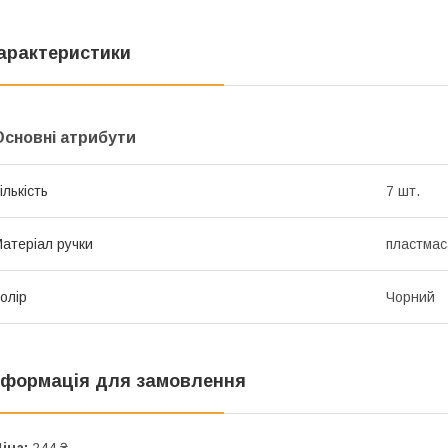
арактеристики
Основні атрибути
ількість
7 шт.
атеріал ручки
пластмас
олір
Чорний
нформація для замовлення