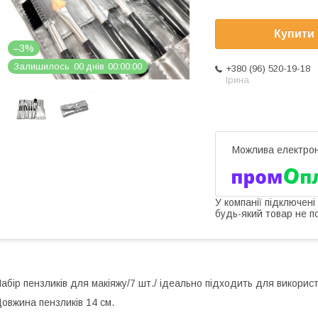
Купити
–3%
Залишилось
0
0
днів
0
0
0
0
0
0
+380 (96) 520-19-18
Ірина
У компанії підключені
будь-який товар не п
абір пензликів для макіяжу/7 шт./ ідеально підходить для викори
овжина пензликів 14 см.