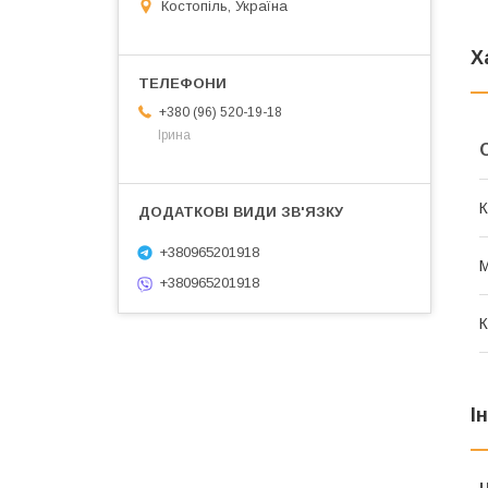
Костопіль, Україна
Х
+380 (96) 520-19-18
Ірина
К
+380965201918
М
+380965201918
К
І