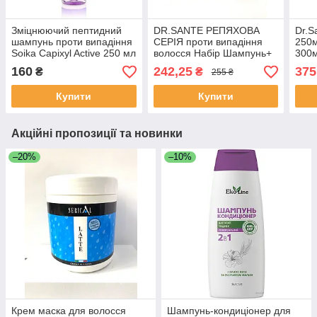
Зміцнюючий пептидний
DR.SANTE РЕПЯХОВА
Dr.S
шампунь проти випадіння
СЕРІЯ проти випадіння
250
Soika Capixyl Active 250 мл
волосся Набір Шампунь+
300м
Бальзам Засоби для
150м
160
242,25
375
₴
₴
255 ₴
волосся
Кер
Купити
Купити
Акційні пропозиції та новинки
–20%
–10%
Крем маска для волосся
Шампунь-кондиціонер для