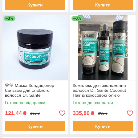
Купити
Купити
–8%
–8%
💙💛 Маска Кондиціонер-
Комплекс для зволоження
бальзам для слабкого
волосся Dr. Sante Coconut
волосся Dr. Santé
Hair із кокосовою олією
(шампунь + бальзам + спрей)
Готово до відправки
Готово до відправки
121,44
335,80
₴
₴
132 ₴
365 ₴
Купити
Купити