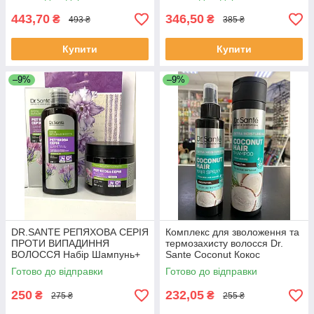
443,70
346,50
₴
₴
493 ₴
385 ₴
Купити
Купити
–9%
–9%
DR.SANTE РЕПЯХОВА СЕРІЯ
Комплекс для зволоження та
ПРОТИ ВИПАДИННЯ
термозахисту волосся Dr.
ВОЛОССЯ Набір Шампунь+
Sante Coconut Кокос
Маска Засоби для волосся
(Шампунь 250 мл + Спрей
Готово до відправки
Готово до відправки
150 мл)
250
232,05
₴
₴
275 ₴
255 ₴