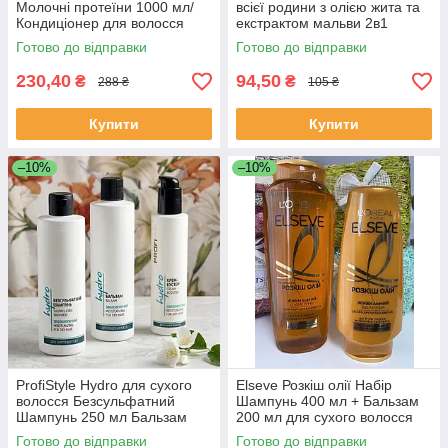
Молочні протеїни 1000 мл/
всієї родини з олією жита та
Кондиціонер для волосся
екстрактом мальви 2в1
Універсальний EkoLine
Готово до відправки
Готово до відправки
250мл
230,40
94,50
₴
₴
288 ₴
105 ₴
Купити
Купити
–10%
–10%
ProfiStyle Hydro для сухого
Elseve Розкіш олії Набір
волосся Безсульфатний
Шампунь 400 мл + Бальзам
Шампунь 250 мл Бальзам
200 мл для сухого волосся
250 мл Крем-бустер 150 мл
Готово до відправки
Готово до відправки