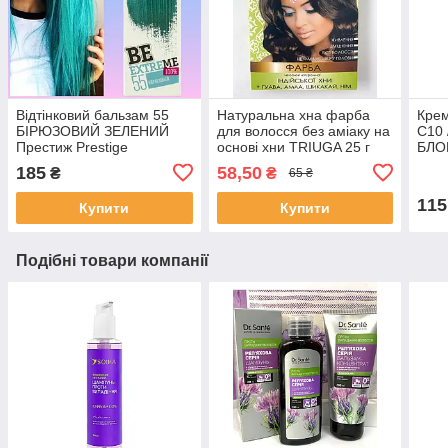
Відтінковий бальзам 55
Натуральна хна фарба
Крем
БІРЮЗОВИЙ ЗЕЛЕНИЙ
для волосся без аміаку на
C10
Престиж Prestige
основі хни TRIUGA 25 г
БЛО
BeEXTREME
Колір Мокка
Inte
185
58,50
₴
₴
65 ₴
115
Купити
Купити
Подібні товари компанії